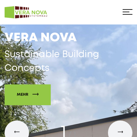
VERA NOVA
Sustainable Building
Concepts
MEHR
1
/
1